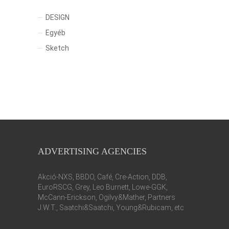
DESIGN
Egyéb
Sketch
ADVERTISING AGENCIES
Akció-NXS, BBDO, Café, Cre-Action, DDB,
EuroRSCG, Grey, Leo Burnett, Lowe-GGK,
McCann-Erickson, Ogilvy&Mather, Partners
J.W.T., Saatchi&Saatchi, Young&Rubicam, etc